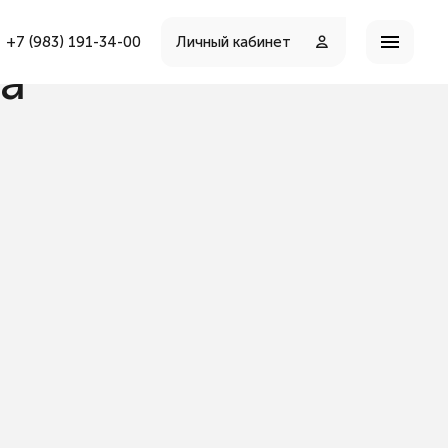
Личный кабинет
+7 (983) 191-34-00
ка