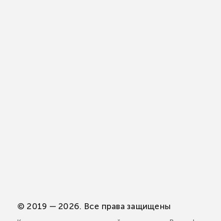
© 2019 — 2026. Все права защищены